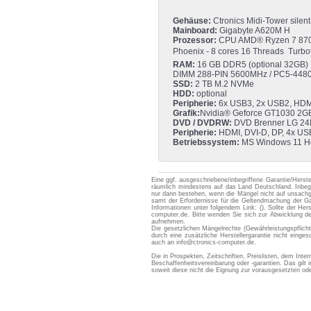
Gehäuse:
Ctronics Midi-Tower silen
Mainboard:
Gigabyte A620M H
Prozessor:
CPU AMD® Ryzen 7 87
Phoenix - 8 cores 16 Threads  Turbo
RAM:
16 GB DDR5 (optional 32GB)
DIMM 288-PIN 5600MHz / PC5-448
SSD:
2 TB M.2 NVMe
HDD:
optional
Peripherie:
6x USB3, 2x USB2, HDMI
Grafik:
Nvidia® Geforce GT1030 2G
DVD / DVDRW:
DVD Brenner LG 2
Peripherie:
HDMI, DVI-D, DP, 4x USB
Betriebssystem:
MS Windows 11 Hom
Eine ggf. ausgeschriebene/inbegriffene Garantie/Herste
räumlich mindestens auf das Land Deutschland. Inbegr
nur dann bestehen, wenn die Mängel nicht auf unsac
samt der Erfordernisse für die Geltendmachung der Gara
Informationen unter folgendem Link: (). Sollte der Her
computer.de. Bitte wenden Sie sich zur Abwicklung d
aufnehmen.
Die gesetzlichen Mängelrechte (Gewährleistungspflic
durch eine zusätzliche Herstellergarantie nicht eing
auch an info@ctronics-computer.de.
Die in Prospekten, Zeitschriften, Preislisten, dem Int
Beschaffenheitsvereinbarung oder -garantien. Das gil
soweit diese nicht die Eignung zur vorausgesetzten 