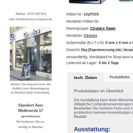
Telefon 0375 297323
Artikel-Nr.:
x2gTO16
oder info@ctronics-computer.de
Hersteller-Artikel-Nr.:
Warengruppe:
Ctronics Tower
Hersteller:
Ctronics
Außenmaße (B x T x H):
0 mm x 0 mm x 
Gewicht:
0kg [Eigenmessung inkl. Verp
versandfertig, Vorrätigkeit im Shop kann 
Lieferzeit ab Lager:
0 bis 2 Tage
tech. Daten
Produktinfos
Nutzen Sie bequem auch die
Anfahrt zum Hintereingang
Produktdaten im Überblick
im Domhof (über Kornmarkt).
Die Ausstattung kann Ihren Wünsch
Alltägliche Computeranwendungen k
Standort Aue:
Bearbeiten Sie mühelos Fotos und 
Wettinerstr.17
problemlos mehrere Anwendungen glei
geschlossen
Realität
Wir bedienen Sie zu-
künftig in Zwickau
Ausstattung: