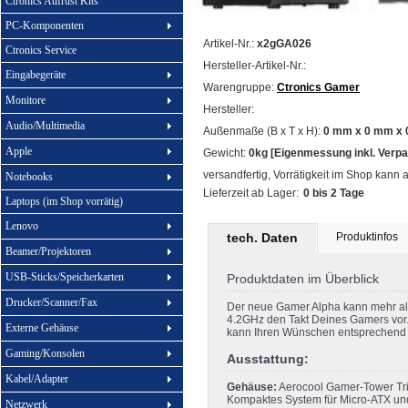
Ctronics Aufrüst Kits
PC-Komponenten
Artikel-Nr.:
x2gGA026
Ctronics Service
Hersteller-Artikel-Nr.:
Eingabegeräte
Warengruppe:
Ctronics Gamer
Monitore
Hersteller:
Audio/Multimedia
Außenmaße (B x T x H):
0 mm x 0 mm x 
Apple
Gewicht:
0kg [Eigenmessung inkl. Verp
versandfertig, Vorrätigkeit im Shop kann 
Notebooks
Lieferzeit ab Lager:
0 bis 2 Tage
Laptops (im Shop vorrätig)
Lenovo
tech. Daten
Produktinfos
Beamer/Projektoren
USB-Sticks/Speicherkarten
Produktdaten im Überblick
Drucker/Scanner/Fax
Der neue Gamer Alpha kann mehr als 
4.2GHz den Takt Deines Gamers vor.
Externe Gehäuse
kann Ihren Wünschen entsprechend
Gaming/Konsolen
Ausstattung:
Kabel/Adapter
Gehäuse:
Aerocool Gamer-Tower Tri
Kompaktes System für Micro-ATX und 
Netzwerk