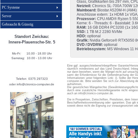
Glass, Grafikkarten bis 297 mm, CPU-
Netzteil:
Ctronics SL-700A 700W 12
PC Systeme
Mainboard:
Biostar A520M-H (AM4)
Anschlüsse extern: 1x HDMI 1x VGA,
Server
Prozessor:
CPU AMD® Ryzen 5 5500
Kerne: 6 - Threads: 6 - Basistakt: 3
Gebraucht & Günstig
RAM:
16 GB DDR4 PC3200 (1x 16G
SSD:
1 TB M.2 2280 NVMe
HDD:
optional
Standort Zwickau:
Grafik:
Nvidia Geforce® RTX5050 8
Innere-Plauensche-Str. 5
DVD / DVDRW:
optional
Betriebssystem:
MS Windows 11 Hom
Mo-Fr: 10.00 - 18.00 Uhr
Samstag: 10.00 - 13.00 Uhr
Eine ggf. ausgeschriebene/inbegriffene Garantie/Herste
räumlich mindestens auf das Land Deutschland. Inbegr
nur dann bestehen, wenn die Mängel nicht auf unsac
samt der Erfordernisse für die Geltendmachung der Gara
Informationen unter folgendem Link: (). Sollte der Her
Telefon 0375 297323
computer.de. Bitte wenden Sie sich zur Abwicklung d
oder info@ctronics-computer.de
aufnehmen.
Die gesetzlichen Mängelrechte (Gewährleistungspflic
durch eine zusätzliche Herstellergarantie nicht eing
auch an info@ctronics-computer.de.
Die in Prospekten, Zeitschriften, Preislisten, dem Int
Beschaffenheitsvereinbarung oder -garantien. Das gil
soweit diese nicht die Eignung zur vorausgesetzten 