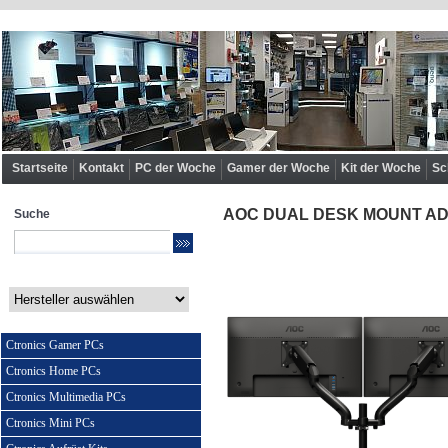
Startseite
Kontakt
PC der Woche
Gamer der Woche
Kit der Woche
Sc
AOC DUAL DESK MOUNT AD110
Suche
Ctronics Gamer PCs
Ctronics Home PCs
Ctronics Multimedia PCs
Ctronics Mini PCs