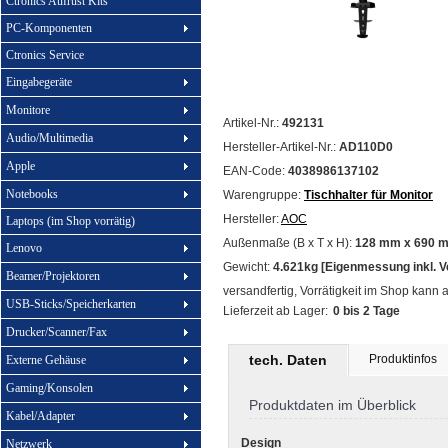
Ctronics Aufrüst Kits
PC-Komponenten
Ctronics Service
Eingabegeräte
Monitore
Artikel-Nr.:
492131
Audio/Multimedia
Hersteller-Artikel-Nr.:
AD110D0
Apple
EAN-Code:
4038986137102
Notebooks
Warengruppe:
Tischhalter für Monitor
Hersteller:
AOC
Laptops (im Shop vorrätig)
Außenmaße (B x T x H):
128 mm x 690 
Lenovo
Gewicht:
4.621kg [Eigenmessung inkl. 
Beamer/Projektoren
versandfertig, Vorrätigkeit im Shop kann 
USB-Sticks/Speicherkarten
Lieferzeit ab Lager:
0 bis 2 Tage
Drucker/Scanner/Fax
tech. Daten
Produktinfos
Externe Gehäuse
Gaming/Konsolen
Produktdaten im Überblick
Kabel/Adapter
Design
Netzwerk