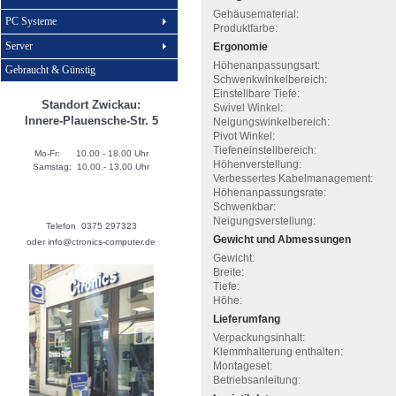
Gehäusematerial:
PC Systeme
Produktfarbe:
Server
Ergonomie
Höhenanpassungsart:
Gebraucht & Günstig
Schwenkwinkelbereich:
Einstellbare Tiefe:
Standort Zwickau:
Swivel Winkel:
Innere-Plauensche-Str. 5
Neigungswinkelbereich:
Pivot Winkel:
Tiefeneinstellbereich:
Mo-Fr: 10.00 - 18.00 Uhr
Höhenverstellung:
Samstag: 10.00 - 13.00 Uhr
Verbessertes Kabelmanagement:
Höhenanpassungsrate:
Schwenkbar:
Neigungsverstellung:
Telefon 0375 297323
Gewicht und Abmessungen
oder info@ctronics-computer.de
Gewicht:
Breite:
Tiefe:
Höhe:
Lieferumfang
Verpackungsinhalt:
Klemmhalterung enthalten:
Montageset:
Betriebsanleitung: