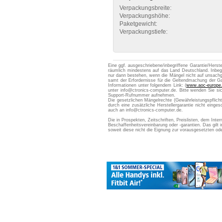
Verpackungsbreite:
Verpackungshöhe:
Paketgewicht:
Verpackungstiefe:
Eine ggf. ausgeschriebene/inbegriffene Garantie/Herste
räumlich mindestens auf das Land Deutschland. Inbegr
nur dann bestehen, wenn die Mängel nicht auf unsac
samt der Erfordernisse für die Geltendmachung der Gara
Informationen unter folgendem Link: (
www.aoc-europe
unter info@ctronics-computer.de. Bitte wenden Sie si
Support-Rufnummer aufnehmen.
Die gesetzlichen Mängelrechte (Gewährleistungspflic
durch eine zusätzliche Herstellergarantie nicht eing
auch an info@ctronics-computer.de.
Die in Prospekten, Zeitschriften, Preislisten, dem Int
Beschaffenheitsvereinbarung oder -garantien. Das gil
soweit diese nicht die Eignung zur vorausgesetzten 