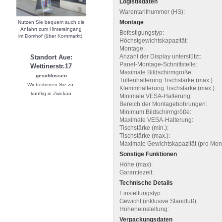
Logistikdaten
Warentarifnummer (HS):
Montage
Nutzen Sie bequem auch die
Anfahrt zum Hintereingang
Befestigungstyp:
im Domhof (über Kornmarkt).
Höchstgewichtskapazität:
Montage:
Anzahl der Display unterstützt:
Standort Aue:
Panel-Montage-Schnittstelle:
Wettinerstr.17
Maximale Bildschirmgröße:
geschlossen
Tüllenhalterung Tischstärke (max.):
Wir bedienen Sie zu-
Klemmhalterung Tischstärke (max.):
künftig in Zwickau
Minimale VESA-Halterung:
Bereich der Montagebohrungen:
Minimum Bildschirmgröße:
Maximale VESA-Halterung:
Tischstärke (min.):
Tischstärke (max.):
Maximale Gewichtskapazität (pro Moni
Sonstige Funktionen
Höhe (max):
Garantiezeit:
Technische Details
Einstellungstyp:
Gewicht (inklusive Standfuß):
Höheneinstellung:
Verpackungsdaten