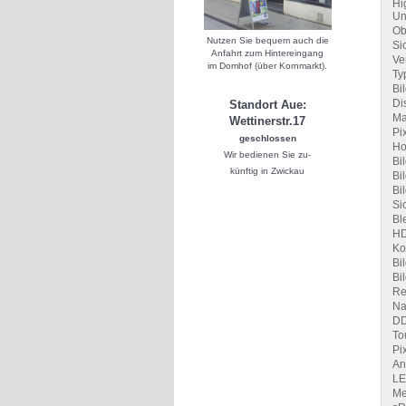
Hi
Un
Ob
Nutzen Sie bequem auch die
Si
Anfahrt zum Hintereingang
Ve
im Domhof (über Kornmarkt).
Ty
Bil
Di
Standort Aue:
Ma
Wettinerstr.17
Pi
geschlossen
Ho
Wir bedienen Sie zu-
Bi
künftig in Zwickau
Bi
Bi
Si
Bl
HD
Ko
Bi
Bi
Re
Na
DD
To
Pi
An
LE
Me