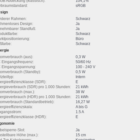
GB Abdeckung (klassisch):
104,1%
rbraumstandard:
sRGB
sign
rderer Rahmen:
Schwarz
hmenloses Design:
Ja
nehmbarer Standfuß:
Ja
oduktfarbe:
Schwarz
rktpositionierung:
Büro
ßfarbe:
Schwarz
ergie
romverbrauch (aus):
0,3 W
 Eingangsfrequenz:
50/60 Hz
 Eingangsspannung:
100 - 240 V
romverbrauch (Standby):
0,5 W
zteiltyp:
Intern
ergieeffizienzklasse (SDR):
E
ergieverbrauch (SDR) pro 1.000 Stunden:
21 kWh
romverbrauch (max.):
38 W
ergieverbrauch (HDR) pro 1.000 Stunden:
21 kWh
romverbrauch (Standardbetrieb):
16,27 W
ergieeffizienzskala:
A bis G
ngangsstrom:
1.5 A
ergieeffizienzklasse (HDR):
E
gonomie
belsperre-Slot:
Ja
nstellbare Höhe (max.):
15 cm