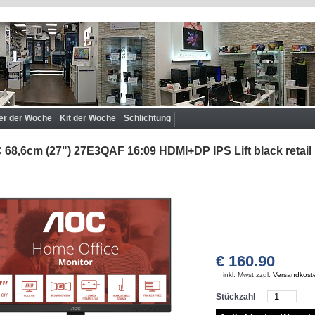
r der Woche
Kit der Woche
Schlichtung
68,6cm (27") 27E3QAF 16:09 HDMI+DP IPS Lift black retail
€ 160.90
inkl. Mwst zzgl.
Versandkost
Stückzahl