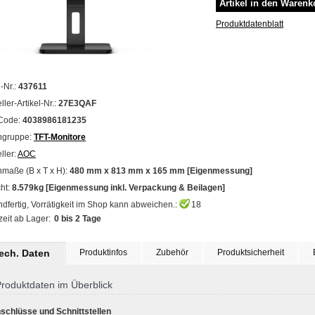
Produktdatenblatt
l-Nr.:
437611
ller-Artikel-Nr.:
27E3QAF
Code:
4038986181235
ngruppe:
TFT-Monitore
ller:
AOC
maße (B x T x H):
480 mm x 813 mm x 165 mm [Eigenmessung]
ht:
8.579kg [Eigenmessung inkl. Verpackung & Beilagen]
dfertig, Vorrätigkeit im Shop kann abweichen.:
18
zeit ab Lager:
0 bis 2 Tage
tech. Daten
Produktinfos
Zubehör
Produktsicherheit
roduktdaten im Überblick
schlüsse und Schnittstellen