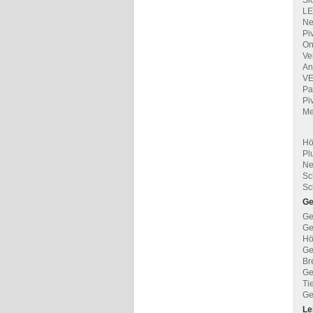
Sl
LE
Ne
Piv
On
Ve
An
VE
Pa
Pi
Me
Hö
Pl
Ne
Sc
Sc
Ge
Ge
Ge
Hö
Ge
Br
Ge
Ti
Ge
Le