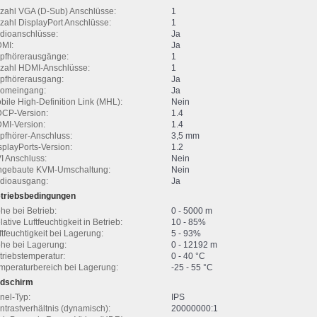
zahl VGA (D-Sub) Anschlüsse:
1
zahl DisplayPort Anschlüsse:
1
dioanschlüsse:
Ja
MI:
Ja
pfhörerausgänge:
1
zahl HDMI-Anschlüsse:
1
pfhörerausgang:
Ja
romeingang:
Ja
bile High-Definition Link (MHL):
Nein
CP-Version:
1.4
MI-Version:
1.4
pfhörer-Anschluss:
3,5 mm
splayPorts-Version:
1.2
I Anschluss:
Nein
ngebaute KVM-Umschaltung:
Nein
dioausgang:
Ja
triebsbedingungen
he bei Betrieb:
0 - 5000 m
lative Luftfeuchtigkeit in Betrieb:
10 - 85%
ftfeuchtigkeit bei Lagerung:
5 - 93%
he bei Lagerung:
0 - 12192 m
triebstemperatur:
0 - 40 °C
mperaturbereich bei Lagerung:
-25 - 55 °C
ldschirm
nel-Typ:
IPS
ntrastverhältnis (dynamisch):
20000000:1