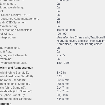
ot-Typ Kabelsperre:
Kensington
D-Anzeigen:
Ja
igungsverstellung:
Ja
ot:
Ja
-Screen-Display (OSD):
Ja
rbessertes Kabelmanagement:
Ja
zahl OSD-Sprachen:
16
SA-Halterung:
Ja
nel-Montage-Schnittstelle:
100 x 100 mm
vot Winkel:
-90 - 90°
nüsprachen:
Vereinfachtes Chinesisch, Traditionel
Niederländisch, Englisch, Finnisch, Fr
Koreanisch, Polnisch, Portugiesisch,
henverstellung:
Ja
ug & Play:
Ja
igungswinkelbereich:
-5 - 35°
hwenkbar:
Ja
hwenkwinkelbereich:
180 - 180°
wicht und Abmessungen
wicht (ohne Standfuß):
3,45 kg
wicht (inklusive Standfuß):
5,2 kg
he (ohne Standfuß):
369,6 mm
rätetiefe (inkl. Standfuß):
206,9 mm
eite (ohne Standfuß):
614,7 mm
rätebreite (inkl. Standfuß):
614,7 mm
efe (ohne Standfuß):
50,8 mm
rätehöhe (inkl. Standfuß):
544,5 mm
istungen