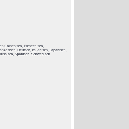
les Chinesisch, Tschechisch,
anzösisch, Deutsch, Italienisch, Japanisch,
 Russisch, Spanisch, Schwedisch