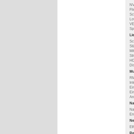
NV
Fl
Sc
Lo
VE
Sp
Li
Sc
St
Mi
St
HD
Di
Mu
RM
In
Ei
Ei
An
Na
Na
Ent
Ne
Et
Re