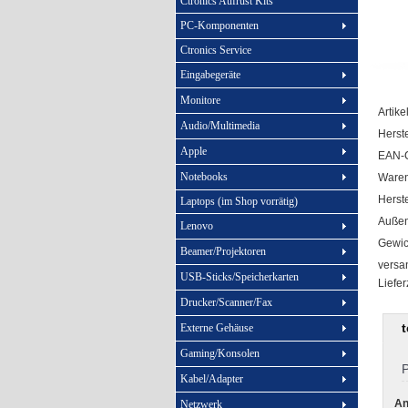
Ctronics Aufrüst Kits
PC-Komponenten
Ctronics Service
Eingabegeräte
Monitore
Artike
Audio/Multimedia
Herste
Apple
EAN-
Notebooks
Ware
Herste
Laptops (im Shop vorrätig)
Außen
Lenovo
Gewic
Beamer/Projektoren
versan
USB-Sticks/Speicherkarten
Liefer
Drucker/Scanner/Fax
Externe Gehäuse
Gaming/Konsolen
P
Kabel/Adapter
An
Netzwerk