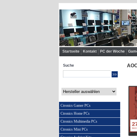
Startseite
Kontakt
PC der Woche
Game
AOC 
Suche
Ctronics Gamer PCs
Ctronics Home PCs
Ctronics Multimedia PCs
Ctronics Mini PCs