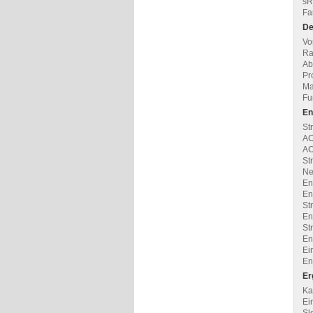
sR
Fa
De
Vo
Ra
Ab
Pr
Ma
Fu
En
St
AC
AC
St
Net
En
En
St
En
St
En
Ei
En
Er
Ka
Ei