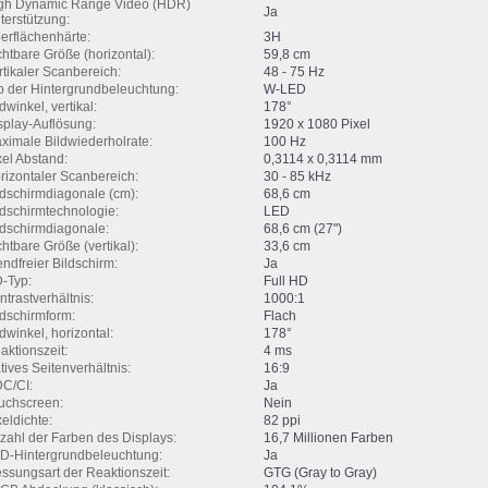
gh Dynamic Range Video (HDR)
Ja
terstützung:
erflächenhärte:
3H
chtbare Größe (horizontal):
59,8 cm
rtikaler Scanbereich:
48 - 75 Hz
p der Hintergrundbeleuchtung:
W-LED
dwinkel, vertikal:
178°
splay-Auflösung:
1920 x 1080 Pixel
ximale Bildwiederholrate:
100 Hz
xel Abstand:
0,3114 x 0,3114 mm
rizontaler Scanbereich:
30 - 85 kHz
ldschirmdiagonale (cm):
68,6 cm
ldschirmtechnologie:
LED
ldschirmdiagonale:
68,6 cm (27")
chtbare Größe (vertikal):
33,6 cm
endfreier Bildschirm:
Ja
-Typ:
Full HD
ntrastverhältnis:
1000:1
ldschirmform:
Flach
ldwinkel, horizontal:
178°
aktionszeit:
4 ms
tives Seitenverhältnis:
16:9
C/CI:
Ja
uchscreen:
Nein
xeldichte:
82 ppi
zahl der Farben des Displays:
16,7 Millionen Farben
D-Hintergrundbeleuchtung:
Ja
ssungsart der Reaktionszeit:
GTG (Gray to Gray)