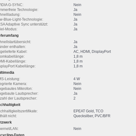
IDIA G-SYNC:
Nein
immerfreie Technologie:
Ja
hnellladung:
Nein
w-Blue-Light-Technologie:
Ja
SA Adaptive Sync unterstützt:
Ja
iel-Modus:
Ja
eferumfang
hnellstartübersicht:
Ja
änder enthalten:
Ja
tgelieferte Kabel:
AC, HDMI, DisplayPort
romkabellänge:
1,8 m
MI-Kabellänge:
1,8 m
splayPort Kabellänge:
1,8 m
ltimedia
S-Leistung:
4 W
tegrierte Kamera:
Nein
ngebautes Mikrofon:
Nein
ngebaute Lautsprecher:
Ja
zahl der Lautsprecher:
2
chhaltigkeit
chhaltigkeitszertifikate:
EPEAT Gold, TCO
hält nicht:
Quecksilber, PVC/BFR
tzwerk
hernet/LAN:
Nein
cycling-Daten