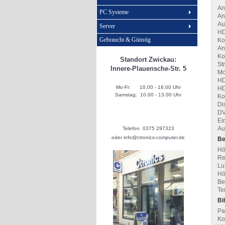
An
PC Systeme
An
Au
Server
HD
Gebraucht & Günstig
Ko
An
Ko
Standort Zwickau:
St
Innere-Plauensche-Str. 5
Mo
HD
Mo-Fr: 10.00 - 18.00 Uhr
HD
Samstag: 10.00 - 13.00 Uhr
Ko
Di
DV
Ei
Au
Telefon 0375 297323
oder info@ctronics-computer.de
Be
Hö
Re
Lu
Hö
Be
Te
Bi
Pa
Ko