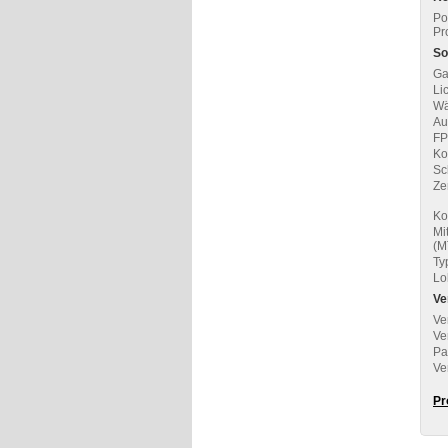
Po
Pr
So
Ga
Lic
Wä
Au
FP
Ko
Sc
Zer
Ko
Mi
(M
Ty
Lo
Ve
Ve
Ve
Pa
Ve
Pr