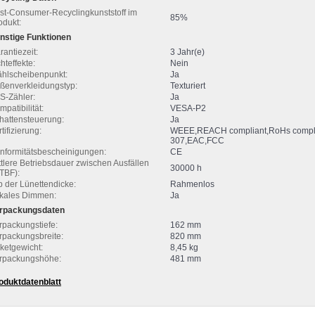
st-Consumer-Recyclingkunststoff im
85%
odukt:
nstige Funktionen
rantiezeit:
3 Jahr(e)
hteffekte:
Nein
hlscheibenpunkt:
Ja
ßenverkleidungstyp:
Texturiert
S-Zähler:
Ja
mpatibilität:
VESA-P2
hattensteuerung:
Ja
tifizierung:
WEEE,REACH compliant,RoHs compli
307,EAC,FCC
nformitätsbescheinigungen:
CE
ttlere Betriebsdauer zwischen Ausfällen
30000 h
TBF):
p der Lünettendicke:
Rahmenlos
kales Dimmen:
Ja
rpackungsdaten
rpackungstiefe:
162 mm
rpackungsbreite:
820 mm
ketgewicht:
8,45 kg
rpackungshöhe:
481 mm
oduktdatenblatt